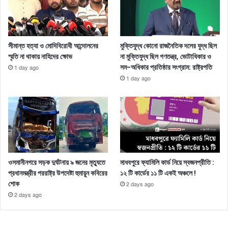
সীমান্ত হত্যা ও মোদিবিরোধী আন্দোলনের
মুক্তিযুদ্ধ কোনো রাজনৈতিক দলের যুদ্ধ ছিল
স্মৃতি না থাকায় নাহিদের ক্ষোভ
না মুক্তিযুদ্ধ ছিল গণতন্ত্র, ভোটাধিকার ও
সম-অধিকার প্রতিষ্ঠার সংগ্রাম: রাষ্ট্রপতি
1 day ago
1 day ago
ওসমানীনগরে সড়ক দুর্ঘটনায় ৯ জনের মৃত্যুতে
মাধবপুরে ফ্যামিলি কার্ড নিয়ে স্বজনপ্রীতি :
প্রধানমন্ত্রীর পররাষ্ট্র উপদেষ্টা হুমায়ুন কবিরের
১২ টি কার্ডের ১১ টি একই অঞ্চলে !
শোক
2 days ago
2 days ago