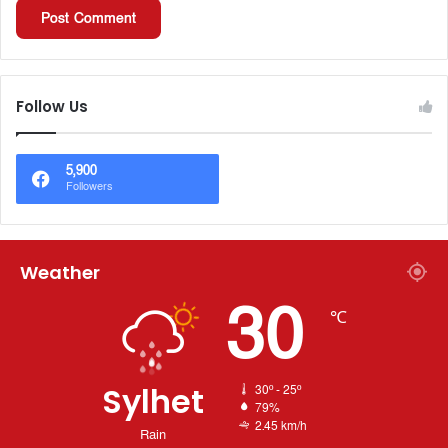
Follow Us
5,900
Followers
Weather
30
℃
Sylhet
30º - 25º
79%
2.45 km/h
Rain