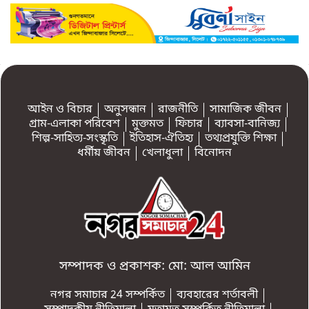
আইন ও বিচার
অনুসন্ধান
রাজনীতি
সামাজিক জীবন
গ্রাম-এলাকা পরিবেশ
মুক্তমত
ফিচার
ব্যাবসা-বানিজ্য
শিল্প-সাহিত্য-সংস্কৃতি
ইতিহাস-ঐতিহ্য
তথ্যপ্রযুক্তি শিক্ষা
ধর্মীয় জীবন
খেলাধুলা
বিনোদন
সম্পাদক ও প্রকাশক: মো: আল আমিন
নগর সমাচার 24 সম্পর্কিত
ব্যবহারের শর্তাবলী