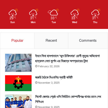
29
31
33
33
31
℃
℃
℃
℃
℃
Sun
Mon
Tue
Wed
Thu
Popular
Recent
Comments
ইবনে সিনা হাসপাতালে ‘ভুল চিকিৎসায়’ রোগী মৃত্যুর অভিযোগ!
ছাত্রদল নেতা মুর্শেদ এর বিরুদ্ধে অপপ্রচারের নিন্দা
February 22, 2026
জরুরি বৈঠকে বিএনপির স্থায়ী কমিটি
November 3, 2025
সিলেট জেলার শ্রেষ্ঠ ওসি নির্বাচিত কোম্পানীগঞ্জ থানার রতন শেখ
পিপিএম
November 9, 2025