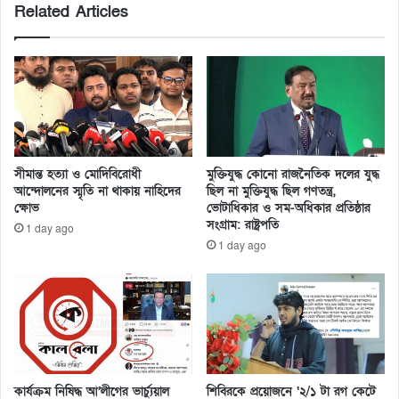
Related Articles
সীমান্ত হত্যা ও মোদিবিরোধী
মুক্তিযুদ্ধ কোনো রাজনৈতিক দলের যুদ্ধ
আন্দোলনের স্মৃতি না থাকায় নাহিদের
ছিল না মুক্তিযুদ্ধ ছিল গণতন্ত্র,
ক্ষোভ
ভোটাধিকার ও সম-অধিকার প্রতিষ্ঠার
সংগ্রাম: রাষ্ট্রপতি
1 day ago
1 day ago
কার্যক্রম নিষিদ্ধ আ’লীগের ভার্চ্যুয়াল
শিবিরকে প্রয়োজনে ‘২/১ টা রগ কেটে