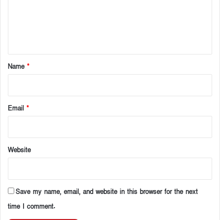
m
e
n
t
*
Name
*
Email
*
Website
Save my name, email, and website in this browser for the next
time I comment.