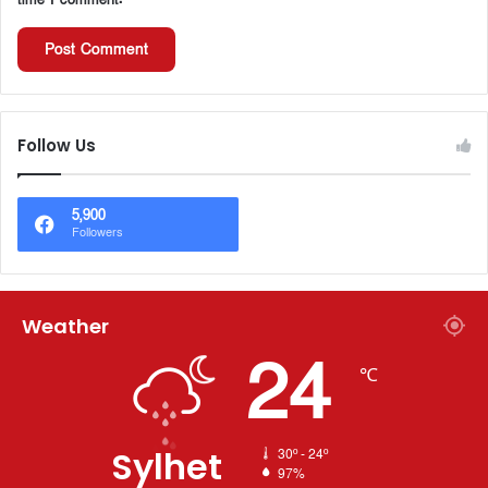
Follow Us
5,900
Followers
Weather
24
℃
Sylhet
30º - 24º
97%