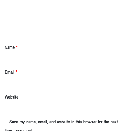
m
m
e
n
t
*
Name
*
Email
*
Website
Save my name, email, and website in this browser for the next
time I comment.