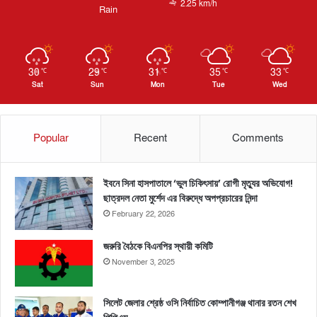
2.25 km/h
Rain
30
29
31
35
33
℃
℃
℃
℃
℃
Sat
Sun
Mon
Tue
Wed
Popular
Recent
Comments
ইবনে সিনা হাসপাতালে ‘ভুল চিকিৎসায়’ রোগী মৃত্যুর অভিযোগ!
ছাত্রদল নেতা মুর্শেদ এর বিরুদ্ধে অপপ্রচারের নিন্দা
February 22, 2026
জরুরি বৈঠকে বিএনপির স্থায়ী কমিটি
November 3, 2025
সিলেট জেলার শ্রেষ্ঠ ওসি নির্বাচিত কোম্পানীগঞ্জ থানার রতন শেখ