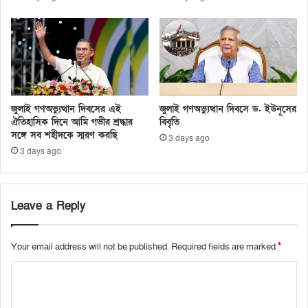
জুলাই গণঅভ্যুত্থান দিবসের এই
জুলাই গণঅভ্যুত্থান দিবসে ড. ইউনূসের
ঐতিহাসিক দিনে আমি গভীর শ্রদ্ধার
বিবৃতি
সঙ্গে সব শহীদকে স্মরণ করছি
3 days ago
3 days ago
Leave a Reply
Your email address will not be published.
Required fields are marked
*
C
o