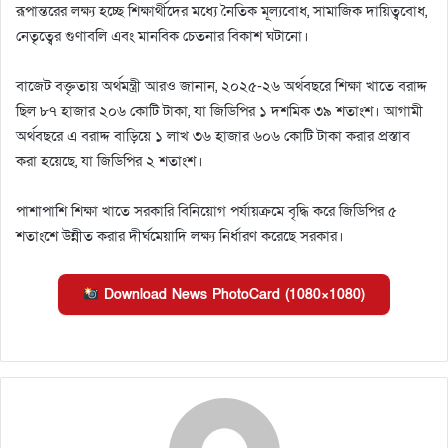
রূপান্তরের লক্ষ্য হচ্ছে শিক্ষার্থীদের মধ্যে নৈতিক মূল্যবোধ, সামাজিক দায়িত্ববোধ,
নেতৃত্বের গুণাবলি এবং মানবিক চেতনার বিকাশ ঘটানো।
বাজেট বক্তৃতায় অর্থমন্ত্রী আরও জানান, ২০২৫-২৬ অর্থবছরে শিক্ষা খাতে বরাদ্দ
ছিল ৮৭ হাজার ২০৬ কোটি টাকা, যা জিডিপির ১ দশমিক ৩৯ শতাংশ। আগামী
অর্থবছরে এ বরাদ্দ বাড়িয়ে ১ লাখ ৩৬ হাজার ৬০৬ কোটি টাকা করার প্রস্তাব
করা হয়েছে, যা জিডিপির ২ শতাংশ।
পাশাপাশি শিক্ষা খাতে সরকারি বিনিয়োগ পর্যায়ক্রমে বৃদ্ধি করে জিডিপির ৫
শতাংশে উন্নীত করার দীর্ঘমেয়াদি লক্ষ্য নির্ধারণ করেছে সরকার।
Download News PhotoCard (1080×1080)