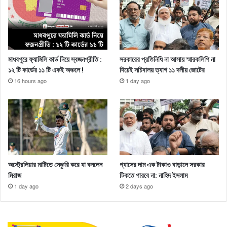
মাধবপুরে ফ্যামিলি কার্ড নিয়ে স্বজনপ্রীতি :
সরকারের প্রতিনিধি না আসায় স্মারকলিপি না
১২ টি কার্ডের ১১ টি একই অঞ্চলে !
দিয়েই সচিবালয় ত্যাগ ১১ দলীয় জোটের
16 hours ago
1 day ago
অস্ট্রেলিয়ার মাটিতে সেঞ্চুরি করে যা বললেন
গ্যাসের দাম এক টাকাও বাড়ালে সরকার
মিরাজ
টিকতে পারবে না: নাহিদ ইসলাম
1 day ago
2 days ago