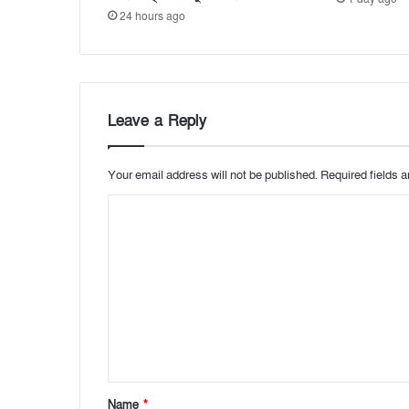
24 hours ago
Leave a Reply
Your email address will not be published.
Required fields 
C
o
m
m
e
n
t
*
Name
*