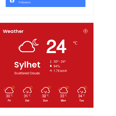
Followers
Weather
24
℃
Sylhet
30º - 24º
94%
1.79 km/h
Scattered Clouds
30
31
32
33
34
℃
℃
℃
℃
℃
Fri
Sat
Sun
Mon
Tue