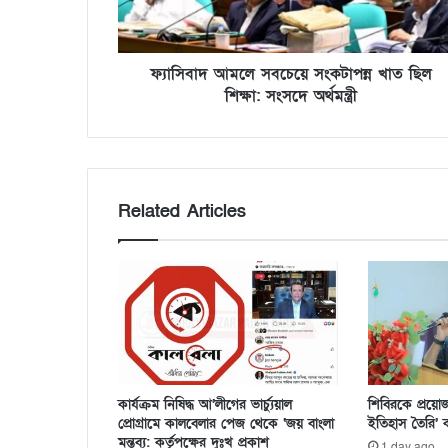
ফ্যাসিবাদ আমলে সবচেয়ে সংকটাপন্ন খাত ছিল
শিক্ষা: সংসদে অর্থমন্ত্রী
Related Articles
কার্যক্রম নিষিদ্ধ আ’লীগের ভার্চ্যুয়াল
শিবিরকে প্রয়ো
প্রোগ্রামে কালবেলার পেজ থেকে ‘জয় বাংলা
ইতিহাস তৈরি’
মন্তব্য: কর্তৃপক্ষের দুঃখ প্রকাশ
1 day ago