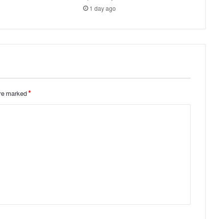
1 day ago
are marked
*