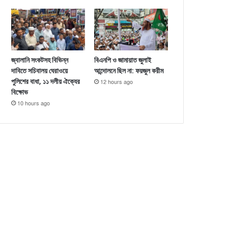
জ্বালানি সংকটসহ বিভিন্ন
বিএনপি ও জামায়াত জুলাই
দাবিতে সচিবালয় ঘেরাওয়ে
আন্দোলনে ছিল না: ফয়জুল করীম
পুলিশের বাধা, ১১ দলীয় ঐক্যের
12 hours ago
বিক্ষোভ
10 hours ago