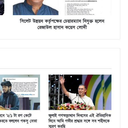
সিলেট উন্নয়ন কর্তৃপক্ষের চেয়ারম্যান নিযুক্ত হলেন
রেজাউল হাসান কয়েস লোদী
জনে ‘২/১ টা রগ কেটে
জুলাই গণঅভ্যুত্থান দিবসের এই ঐতিহাসিক
 করতে বললেন গকসু নেতা
দিনে আমি গভীর শ্রদ্ধার সঙ্গে সব শহীদকে
স্মরণ করছি