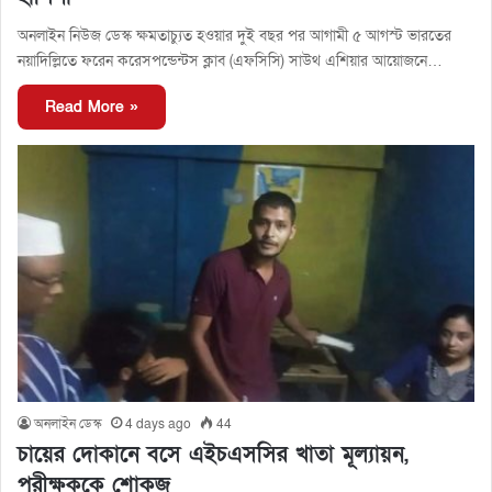
অনলাইন নিউজ ডেস্ক ক্ষমতাচ্যুত হওয়ার দুই বছর পর আগামী ৫ আগস্ট ভারতের
নয়াদিল্লিতে ফরেন করেসপন্ডেন্টস ক্লাব (এফসিসি) সাউথ এশিয়ার আয়োজনে…
Read More »
অনলাইন ডেস্ক
4 days ago
44
চায়ের দোকানে বসে এইচএসসির খাতা মূল্যায়ন,
পরীক্ষককে শোকজ