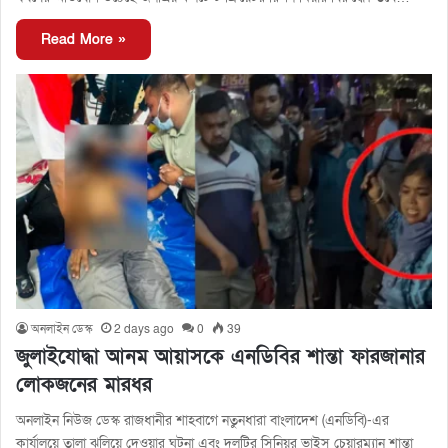
Read More »
অনলাইন ডেস্ক
2 days ago
0
39
জুলাইযোদ্ধা আনম আয়াসকে এনডিবির শান্তা ফারজানার
লোকজনের মারধর
অনলাইন নিউজ ডেস্ক রাজধানীর শাহবাগে নতুনধারা বাংলাদেশ (এনডিবি)-এর
কার্যালয়ে তালা ঝুলিয়ে দেওয়ার ঘটনা এবং দলটির সিনিয়র ভাইস চেয়ারম্যান শান্তা