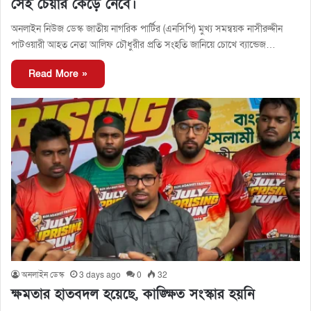
সেই চেয়ার কেড়ে নেবে।
অনলাইন নিউজ ডেস্ক জাতীয় নাগরিক পার্টির (এনসিপি) মুখ্য সমন্বয়ক নাসীরুদ্দীন
পাটওয়ারী আহত নেতা আলিফ চৌধুরীর প্রতি সংহতি জানিয়ে চোখে ব্যান্ডেজ…
Read More »
অনলাইন ডেস্ক
3 days ago
0
32
ক্ষমতার হাতবদল হয়েছে, কাঙ্ক্ষিত সংস্কার হয়নি