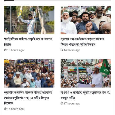
অস্ট্রেলিয়ার মাটিতে সেঞ্চুরি করে যা বললেন
গ্যাসের দাম এক টাকাও বাড়ালে সরকার
মিরাজ
টিকতে পারবে না: নাহিদ ইসলাম
13 hours ago
14 hours ago
জ্বালানি সংকটসহ বিভিন্ন দাবিতে সচিবালয়
বিএনপি ও জামায়াত জুলাই আন্দোলনে ছিল না:
ঘেরাওয়ে পুলিশের বাধা, ১১ দলীয় ঐক্যের
ফয়জুল করীম
বিক্ষোভ
17 hours ago
14 hours ago