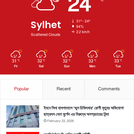
24
Sylhet
31º - 24º
94%
2.2 km/h
Scattered Clouds
31
32
32
32
33
℃
℃
℃
℃
℃
Fri
Sat
Sun
Mon
Tue
Popular
Recent
Comments
ইবনে সিনা হাসপাতালে ‘ভুল চিকিৎসায়’ রোগী মৃত্যুর অভিযোগ!
ছাত্রদল নেতা মুর্শেদ এর বিরুদ্ধে অপপ্রচারের নিন্দা
February 22, 2026