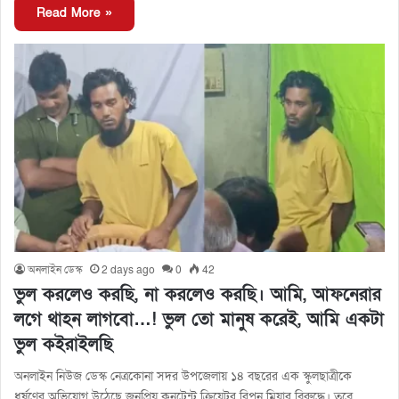
Read More »
অনলাইন ডেস্ক
2 days ago
0
42
ভুল করলেও করছি, না করলেও করছি। আমি, আফনেরার
লগে থাহন লাগবো…! ভুল তো মানুষ করেই, আমি একটা
ভুল কইরাইলছি
অনলাইন নিউজ ডেস্ক নেত্রকোনা সদর উপজেলায় ১৪ বছরের এক স্কুলছাত্রীকে
ধর্ষণের অভিযোগ উঠেছে জনপ্রিয় কনটেন্ট ক্রিয়েটর রিপন মিয়ার বিরুদ্ধে। তবে…