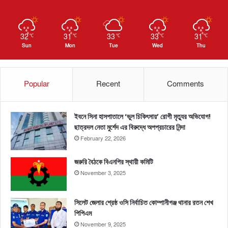
32
31
33
33
31
℃
℃
℃
℃
℃
Sun
Mon
Tue
Wed
Thu
Popular
Recent
Comments
ইবনে সিনা হাসপাতালে ‘ভুল চিকিৎসায়’ রোগী মৃত্যুর অভিযোগ!
ছাত্রদল নেতা মুর্শেদ এর বিরুদ্ধে অপপ্রচারের নিন্দা
February 22, 2026
জরুরি বৈঠকে বিএনপির স্থায়ী কমিটি
November 3, 2025
সিলেট জেলার শ্রেষ্ঠ ওসি নির্বাচিত কোম্পানীগঞ্জ থানার রতন শেখ
পিপিএম
November 9, 2025