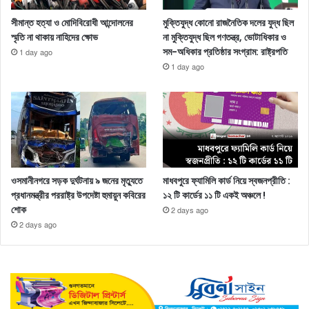
সীমান্ত হত্যা ও মোদিবিরোধী আন্দোলনের
মুক্তিযুদ্ধ কোনো রাজনৈতিক দলের যুদ্ধ ছিল
স্মৃতি না থাকায় নাহিদের ক্ষোভ
না মুক্তিযুদ্ধ ছিল গণতন্ত্র, ভোটাধিকার ও
সম-অধিকার প্রতিষ্ঠার সংগ্রাম: রাষ্ট্রপতি
1 day ago
1 day ago
ওসমানীনগরে সড়ক দুর্ঘটনায় ৯ জনের মৃত্যুতে
মাধবপুরে ফ্যামিলি কার্ড নিয়ে স্বজনপ্রীতি :
প্রধানমন্ত্রীর পররাষ্ট্র উপদেষ্টা হুমায়ুন কবিরের
১২ টি কার্ডের ১১ টি একই অঞ্চলে !
শোক
2 days ago
2 days ago