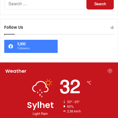
Follow Us
5,900
Followers
Weather
32
℃
Sylhet
32º - 25º
65%
2.36 km/h
Light Rain