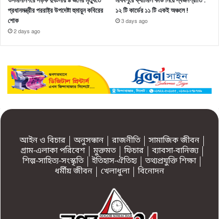
প্রধানমন্ত্রীর পররাষ্ট্র উপদেষ্টা হুমায়ুন কবিরের
১২ টি কার্ডের ১১ টি একই অঞ্চলে !
শোক
3 days ago
2 days ago
আইন ও বিচার
অনুসন্ধান
রাজনীতি
সামাজিক জীবন
গ্রাম-এলাকা পরিবেশ
মুক্তমত
ফিচার
ব্যাবসা-বানিজ্য
শিল্প-সাহিত্য-সংস্কৃতি
ইতিহাস-ঐতিহ্য
তথ্যপ্রযুক্তি শিক্ষা
ধর্মীয় জীবন
খেলাধুলা
বিনোদন