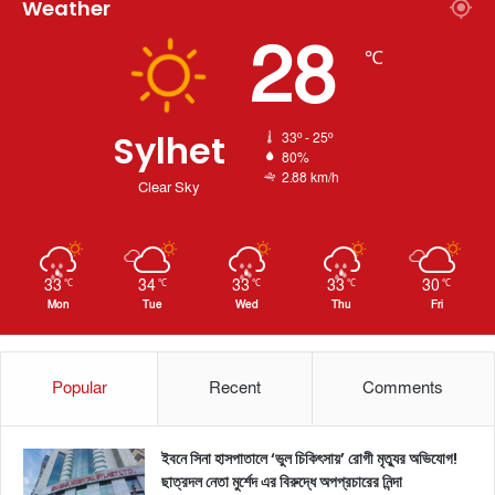
Weather
28
℃
Sylhet
33º - 25º
80%
2.88 km/h
Clear Sky
33
34
33
33
30
℃
℃
℃
℃
℃
Mon
Tue
Wed
Thu
Fri
Popular
Recent
Comments
ইবনে সিনা হাসপাতালে ‘ভুল চিকিৎসায়’ রোগী মৃত্যুর অভিযোগ!
ছাত্রদল নেতা মুর্শেদ এর বিরুদ্ধে অপপ্রচারের নিন্দা