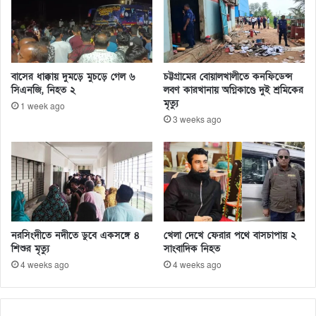
বাসের ধাক্কায় দুমড়ে মুচড়ে গেল ৬
চট্টগ্রামের বোয়ালখালীতে কনফিডেন্স
সিএনজি, নিহত ২
লবণ কারখানায় অগ্নিকাণ্ডে দুই শ্রমিকের
মৃত্যু
1 week ago
3 weeks ago
নরসিংদীতে নদীতে ডুবে একসঙ্গে ৪
খেলা দেখে ফেরার পথে বাসচাপায় ২
শিশুর মৃত্যু
সাংবাদিক নিহত
4 weeks ago
4 weeks ago