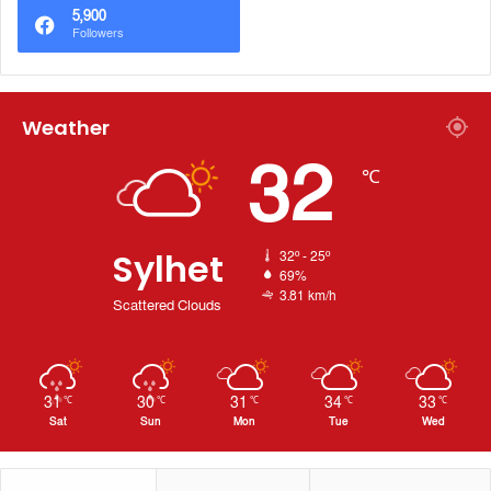
5,900
Followers
Weather
32
℃
Sylhet
32º - 25º
69%
3.81 km/h
Scattered Clouds
31
30
31
34
33
℃
℃
℃
℃
℃
Sat
Sun
Mon
Tue
Wed