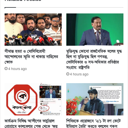
সীমান্ত হত্যা ও মোদিবিরোধী
মুক্তিযুদ্ধ কোনো রাজনৈতিক দলের যুদ্ধ
আন্দোলনের স্মৃতি না থাকায় নাহিদের
ছিল না মুক্তিযুদ্ধ ছিল গণতন্ত্র,
ক্ষোভ
ভোটাধিকার ও সম-অধিকার প্রতিষ্ঠার
সংগ্রাম: রাষ্ট্রপতি
4 hours ago
4 hours ago
কার্যক্রম নিষিদ্ধ আ’লীগের ভার্চ্যুয়াল
শিবিরকে প্রয়োজনে ‘২/১ টা রগ কেটে
প্রোগ্রামে কালবেলার পেজ থেকে ‘জয়
ইতিহাস তৈরি’ করতে বললেন গকসু