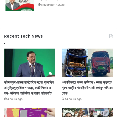
November 7, 2025
Recent Tech News
মুক্তিযুদ্ধ কোনো রাজনৈতিক দলের যুদ্ধ ছিল
ওসমানীনগরে সড়ক দুর্ঘটনায় ৯ জনের মৃত্যুতে
না মুক্তিযুদ্ধ ছিল গণতন্ত্র, ভোটাধিকার ও
প্রধানমন্ত্রীর পররাষ্ট্র উপদেষ্টা হুমায়ুন কবিরের
সম-অধিকার প্রতিষ্ঠার সংগ্রাম: রাষ্ট্রপতি
শোক
4 hours ago
14 hours ago