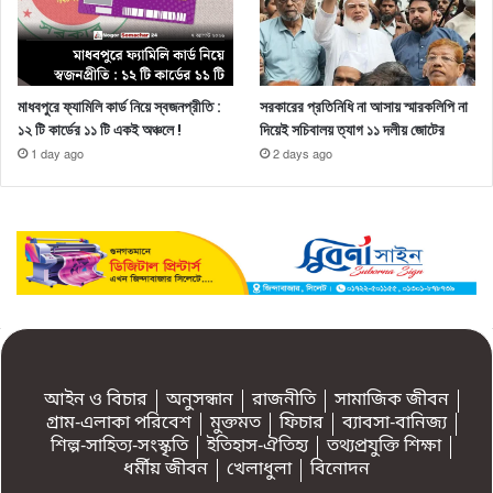
মাধবপুরে ফ্যামিলি কার্ড নিয়ে স্বজনপ্রীতি :
সরকারের প্রতিনিধি না আসায় স্মারকলিপি না
১২ টি কার্ডের ১১ টি একই অঞ্চলে !
দিয়েই সচিবালয় ত্যাগ ১১ দলীয় জোটের
1 day ago
2 days ago
আইন ও বিচার
অনুসন্ধান
রাজনীতি
সামাজিক জীবন
গ্রাম-এলাকা পরিবেশ
মুক্তমত
ফিচার
ব্যাবসা-বানিজ্য
শিল্প-সাহিত্য-সংস্কৃতি
ইতিহাস-ঐতিহ্য
তথ্যপ্রযুক্তি শিক্ষা
ধর্মীয় জীবন
খেলাধুলা
বিনোদন