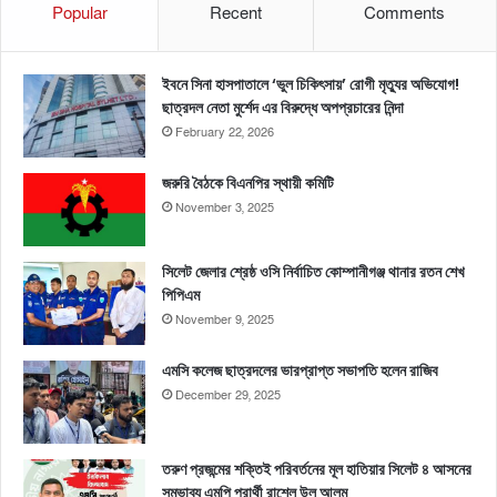
Popular
Recent
Comments
ইবনে সিনা হাসপাতালে ‘ভুল চিকিৎসায়’ রোগী মৃত্যুর অভিযোগ!
ছাত্রদল নেতা মুর্শেদ এর বিরুদ্ধে অপপ্রচারের নিন্দা
February 22, 2026
জরুরি বৈঠকে বিএনপির স্থায়ী কমিটি
November 3, 2025
সিলেট জেলার শ্রেষ্ঠ ওসি নির্বাচিত কোম্পানীগঞ্জ থানার রতন শেখ
পিপিএম
November 9, 2025
এমসি কলেজ ছাত্রদলের ভারপ্রাপ্ত সভাপতি হলেন রাজিব
December 29, 2025
তরুণ প্রজন্মের শক্তিই পরিবর্তনের মূল হাতিয়ার সিলেট ৪ আসনের
সম্ভাব্য এমপি প্রার্থী রাশেল উল আলম