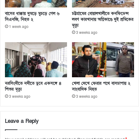
বাসের ধাক্কায় দুমড়ে মুচড়ে গেল ৬
চট্টগ্রামের বোয়ালখালীতে কনফিডেন্স
সিএনজি, নিহত ২
লবণ কারখানায় অগ্নিকাণ্ডে দুই শ্রমিকের
মৃত্যু
1 week ago
3 weeks ago
নরসিংদীতে নদীতে ডুবে একসঙ্গে ৪
খেলা দেখে ফেরার পথে বাসচাপায় ২
শিশুর মৃত্যু
সাংবাদিক নিহত
3 weeks ago
3 weeks ago
Leave a Reply