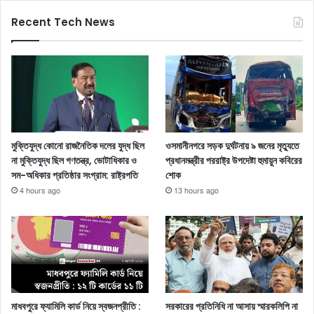
Recent Tech News
মুক্তিযুদ্ধ কোনো রাজনৈতিক দলের যুদ্ধ ছিল
ওসমানীনগরে সড়ক দুর্ঘটনায় ৯ জনের মৃত্যুতে
না মুক্তিযুদ্ধ ছিল গণতন্ত্র, ভোটাধিকার ও
প্রধানমন্ত্রীর পররাষ্ট্র উপদেষ্টা হুমায়ুন কবিরের
সম-অধিকার প্রতিষ্ঠার সংগ্রাম: রাষ্ট্রপতি
শোক
4 hours ago
13 hours ago
মাধবপুরে ফ্যামিলি কার্ড নিয়ে স্বজনপ্রীতি :
সরকারের প্রতিনিধি না আসায় স্মারকলিপি না