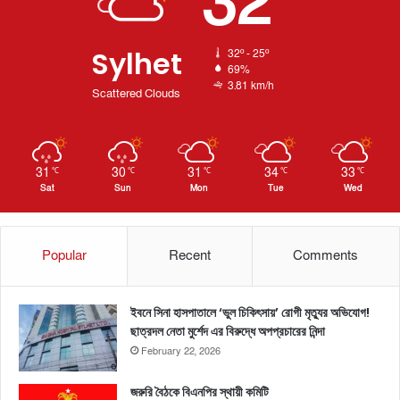
32
Sylhet
32º - 25º
69%
3.81 km/h
Scattered Clouds
31
30
31
34
33
℃
℃
℃
℃
℃
Sat
Sun
Mon
Tue
Wed
Popular
Recent
Comments
ইবনে সিনা হাসপাতালে ‘ভুল চিকিৎসায়’ রোগী মৃত্যুর অভিযোগ!
ছাত্রদল নেতা মুর্শেদ এর বিরুদ্ধে অপপ্রচারের নিন্দা
February 22, 2026
জরুরি বৈঠকে বিএনপির স্থায়ী কমিটি