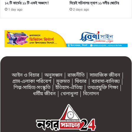
১২ টি কার্ডের ১১ টি একই অঞ্চলে !
দিয়েই সচিবালয় ত্যাগ ১১ দলীয় জোটের
1 day ago
2 days ago
আইন ও বিচার
অনুসন্ধান
রাজনীতি
সামাজিক জীবন
গ্রাম-এলাকা পরিবেশ
মুক্তমত
ফিচার
ব্যাবসা-বানিজ্য
শিল্প-সাহিত্য-সংস্কৃতি
ইতিহাস-ঐতিহ্য
তথ্যপ্রযুক্তি শিক্ষা
ধর্মীয় জীবন
খেলাধুলা
বিনোদন