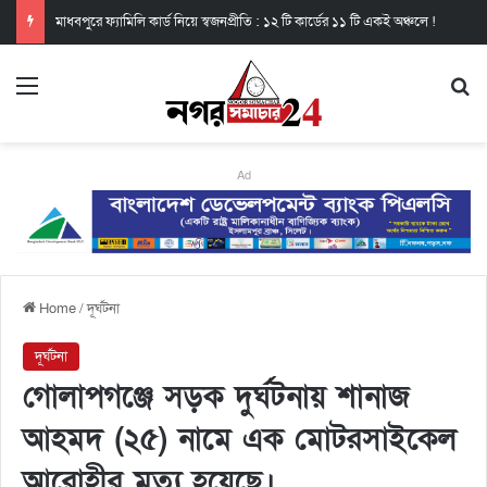
মাধবপুরে ফ্যামিলি কার্ড নিয়ে স্বজনপ্রীতি : ১২ টি কার্ডের ১১ টি একই অঞ্চলে !
Ad
Home
/
দূর্ঘটনা
দূর্ঘটনা
গোলাপগঞ্জে সড়ক দুর্ঘটনায় শানাজ
আহমদ (২৫) নামে এক মোটরসাইকেল
আরোহীর মৃত্যু হয়েছে।