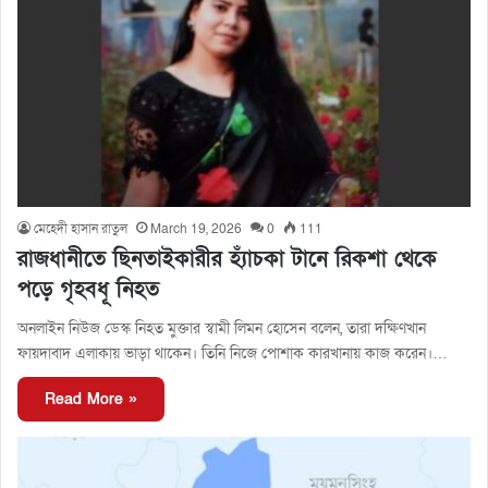
মেহেদী হাসান রাতুল
March 19, 2026
0
111
রাজধানীতে ছিনতাইকারীর হ্যাঁচকা টানে রিকশা থেকে
পড়ে গৃহবধূ নিহত
অনলাইন নিউজ ডেস্ক নিহত মুক্তার স্বামী লিমন হোসেন বলেন, তারা দক্ষিণখান
ফায়দাবাদ এলাকায় ভাড়া থাকেন। তিনি নিজে পোশাক কারখানায় কাজ করেন।…
Read More »