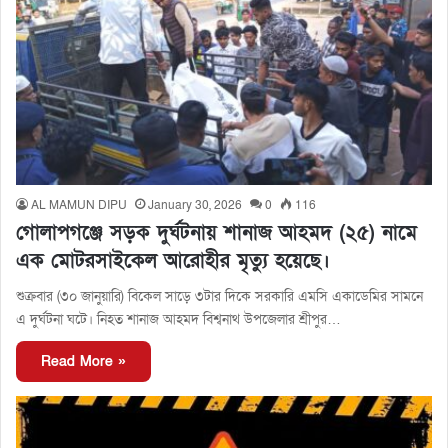
AL MAMUN DIPU
January 30, 2026
0
116
গোলাপগঞ্জে সড়ক দুর্ঘটনায় শানাজ আহমদ (২৫) নামে
এক মোটরসাইকেল আরোহীর মৃত্যু হয়েছে।
শুক্রবার (৩০ জানুয়ারি) বিকেল সাড়ে ৩টার দিকে সরকারি এমসি একাডেমির সামনে
এ দুর্ঘটনা ঘটে। নিহত শানাজ আহমদ বিশ্বনাথ উপজেলার শ্রীপুর…
Read More »