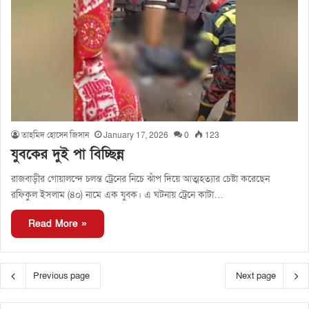
তাহমিদ হোসেন জিসান
January 17, 2026
0
123
যুবকের দুই পা বিচ্ছিন্ন
রাজবাড়ীর গোয়ালন্দে চলন্ত ট্রেনের নিচে ঝাঁপ দিয়ে আত্মহত্যার চেষ্টা করেছেন
রফিকুল ইসলাম (৪০) নামে এক যুবক। এ ঘটনায় ট্রেনে কাটা…
Read More »
Previous page
Next page