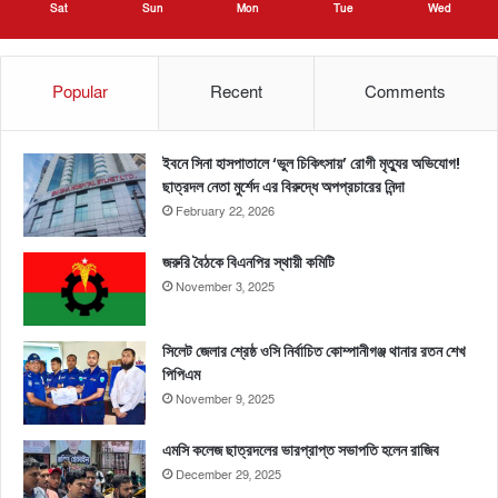
Sat
Sun
Mon
Tue
Wed
Popular
Recent
Comments
ইবনে সিনা হাসপাতালে ‘ভুল চিকিৎসায়’ রোগী মৃত্যুর অভিযোগ!
ছাত্রদল নেতা মুর্শেদ এর বিরুদ্ধে অপপ্রচারের নিন্দা
February 22, 2026
জরুরি বৈঠকে বিএনপির স্থায়ী কমিটি
November 3, 2025
সিলেট জেলার শ্রেষ্ঠ ওসি নির্বাচিত কোম্পানীগঞ্জ থানার রতন শেখ
পিপিএম
November 9, 2025
এমসি কলেজ ছাত্রদলের ভারপ্রাপ্ত সভাপতি হলেন রাজিব
December 29, 2025