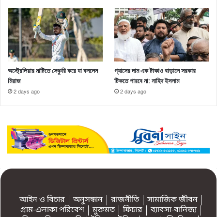
অস্ট্রেলিয়ার মাটিতে সেঞ্চুরি করে যা বললেন
গ্যাসের দাম এক টাকাও বাড়ালে সরকার
মিরাজ
টিকতে পারবে না: নাহিদ ইসলাম
2 days ago
2 days ago
আইন ও বিচার
অনুসন্ধান
রাজনীতি
সামাজিক জীবন
গ্রাম-এলাকা পরিবেশ
মুক্তমত
ফিচার
ব্যাবসা-বানিজ্য