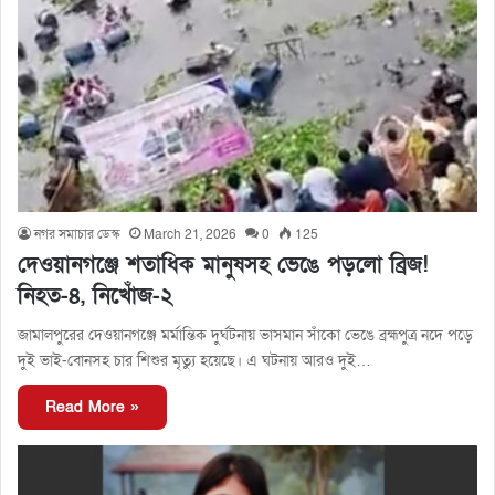
নগর সমাচার ডেস্ক
March 21, 2026
0
125
দেওয়ানগঞ্জে শতাধিক মানুষসহ ভেঙে পড়লো ব্রিজ!
নিহত-৪, নিখোঁজ-২
জামালপুরের দেওয়ানগঞ্জে মর্মান্তিক দুর্ঘটনায় ভাসমান সাঁকো ভেঙে ব্রহ্মপুত্র নদে পড়ে
দুই ভাই-বোনসহ চার শিশুর মৃত্যু হয়েছে। এ ঘটনায় আরও দুই…
Read More »