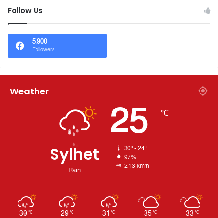
Follow Us
5,900
Followers
Weather
25
℃
Sylhet
30º - 24º
97%
2.13 km/h
Rain
30
29
31
35
33
℃
℃
℃
℃
℃